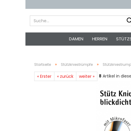
DAMEN
HERREN
STÜTZ
»
»
Startseite
Stützkniestrümpfe
Stützkniestrump
8
Artikel in dies
« Erster
« zurück
weiter »