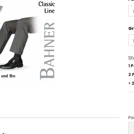
Gr
St
1 
2 
> 
Pa
Pa