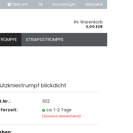
Über uns
DE
Kundenlogin
Merkzettel
hlen
Ihr Warenkorb
0,00 EUR
TRÜMPFE
STRAPSSTRÜMPFE
ütz­knie­strumpf blick­dicht
o erstellen
swort vergessen?
t.Nr.:
302
eferzeit:
ca. 1-2 Tage
(Ausland abweichend)
rben: