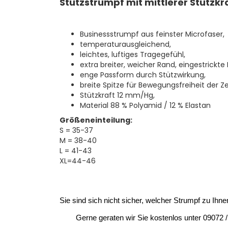
Stützstrumpf mit mittlerer Stützkr
Businessstrumpf aus feinster Microfaser,
temperaturausgleichend,
leichtes, luftiges Tragegefühl,
extra breiter, weicher Rand, eingestrickte 
enge Passform durch Stützwirkung,
breite Spitze für Bewegungsfreiheit der Z
Stützkraft 12 mm/Hg,
Material 88 % Polyamid / 12 % Elastan
Größeneinteilung:
S = 35-37
M = 38-40
L = 41-43
XL=44-46
Sie sind sich nicht sicher, welcher Strumpf zu Ihn
	Gerne geraten wir Sie kostenlos unter 09072 