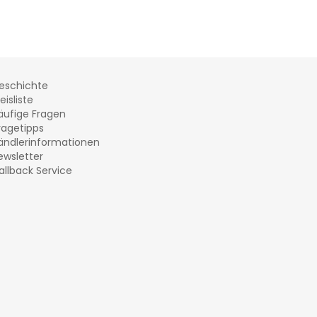
eschichte
eisliste
äufige Fragen
ragetipps
ändlerinformationen
ewsletter
allback Service