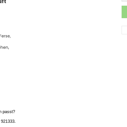
aft
Ferse,
ehen,
en passt?
/ 921333.