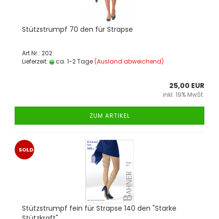
Stütz­strumpf 70 den für Strap­se
Art.Nr.: 202
Lieferzeit:
ca. 1-2 Tage
(Ausland abweichend)
25,00 EUR
inkl. 19% MwSt.
ZUM ARTIKEL
SOLD
OUT
Stütz­strumpf fein für Strap­se 140 den "Star­ke
Stütz­kraft"