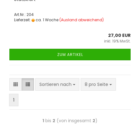
Art.Nr.: 204
Lieferzeit:
ca. 1 Woche
(Ausland abweichend)
27,00 EUR
inkl. 19% MwSt.
ZUM ARTIKEL
Sortieren nach
8 pro Seite
1
1
bis
2
(von insgesamt
2
)