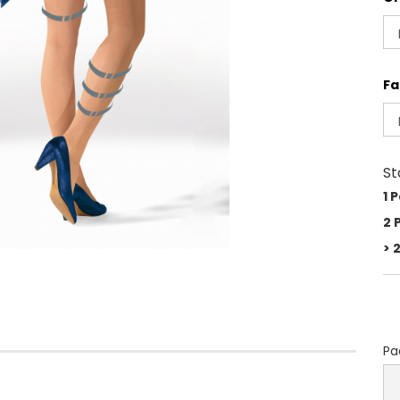
Fa
St
1 
2 
> 
Pa
Pa