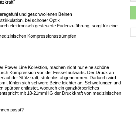
tzkraft"
eregefühl und geschwollenen Beinen
zirkulation, bei schöner Optik
durch elektronisch gesteuerte Fadenzuführung, sorgt für eine 
i medizinischen Kompressionsstrümpfen 
er Power Line Kollektion, machen nicht nur eine schöne 
durch Kompression von der Fessel aufwärts. Der Druck an 
erlauf der Stützkraft, stufenlos abgenommen. Dadurch wird 
omit fühlen sich schwere Beine leichter an, Schwellungen und 
 spürbar entlastet, wodurch ein ganzkörperliches 
l entspricht mit 18-21mmHG der Druckkraft von medizinischen 
Ihnen passt?