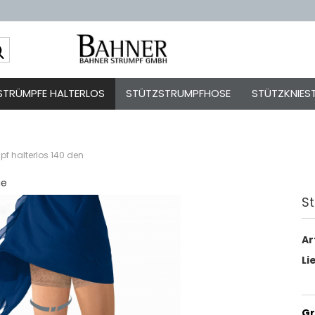
Sprache auswä
STRÜMPFE HALTERLOS
STÜTZSTRUMPFHOSE
STÜTZKNIES
pf halterlos 140 den
ie
St
Kont
Pas
Ar
Li
Gr