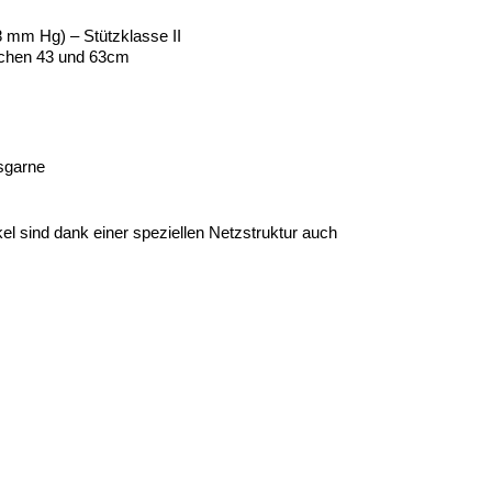
18 mm Hg) – Stützklasse II
schen 43 und 63cm
sgarne 
el sind dank einer speziellen Netzstruktur auch 