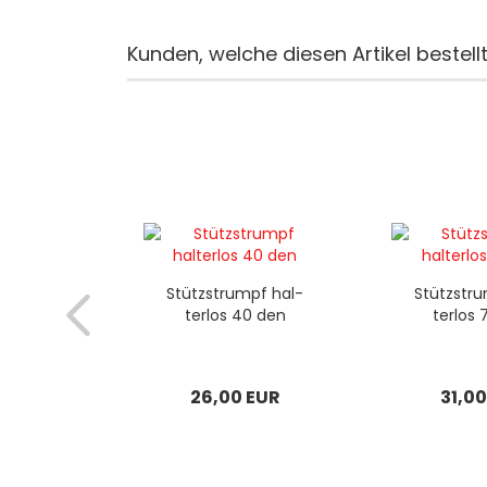
Kunden, welche diesen Artikel bestell
Stütz­strumpf hal­
Stütz­str
ter­los 40 den
ter­los
26,00 EUR
31,0