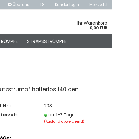
Über uns
DE
Kundenlogin
Merkzettel
hlen
Ihr Warenkorb
0,00 EUR
TRÜMPFE
STRAPSSTRÜMPFE
ütz­strumpf hal­ter­los 140 den
o erstellen
swort vergessen?
t.Nr.:
203
eferzeit:
ca. 1-2 Tage
(Ausland abweichend)
öße: