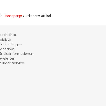
die
Homepage
zu diesem Artikel.
eschichte
eisliste
äufige Fragen
ragetipps
ändlerinformationen
ewsletter
allback Service