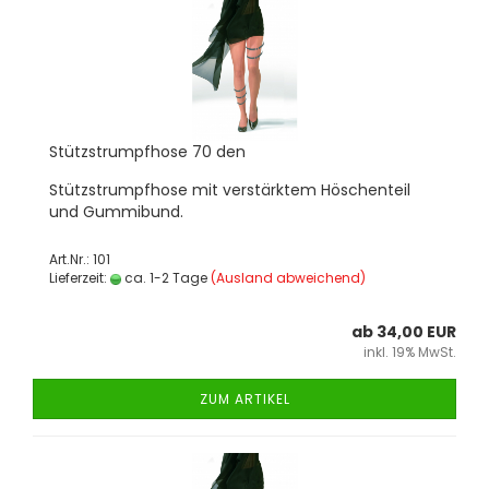
Stütz­strumpf­ho­se 70 den
Stütz­strumpf­ho­se mit ver­stärk­tem Hös­chen­teil
und Gum­mi­bund.
Art.Nr.: 101
Lieferzeit:
ca. 1-2 Tage
(Ausland abweichend)
ab 34,00 EUR
inkl. 19% MwSt.
ZUM ARTIKEL