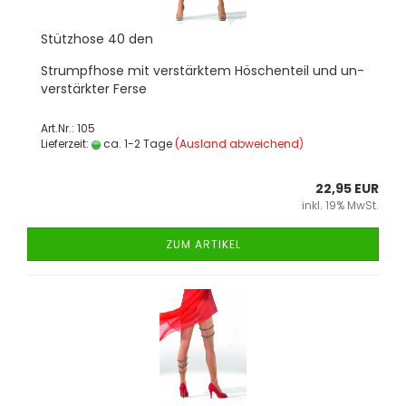
Stütz­ho­se 40 den
Strumpf­ho­se mit ver­stärk­tem Hös­chen­teil und un­
ver­stärk­ter Ferse
Art.Nr.: 105
Lieferzeit:
ca. 1-2 Tage
(Ausland abweichend)
22,95 EUR
inkl. 19% MwSt.
ZUM ARTIKEL