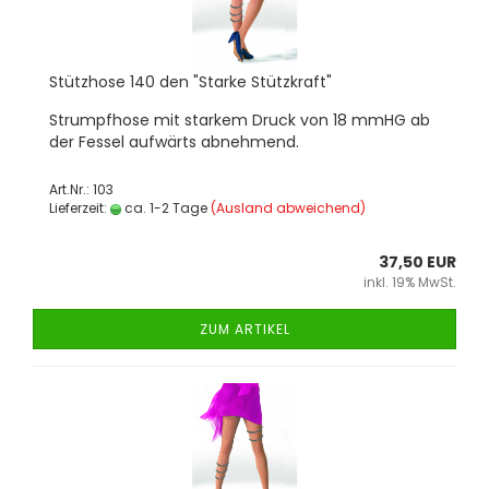
Stütz­ho­se 140 den "Star­ke Stütz­kraft"
Strumpf­ho­se mit star­kem Druck von 18 mmHG ab
der Fes­sel auf­wärts ab­neh­mend.
Art.Nr.: 103
Lieferzeit:
ca. 1-2 Tage
(Ausland abweichend)
37,50 EUR
inkl. 19% MwSt.
ZUM ARTIKEL