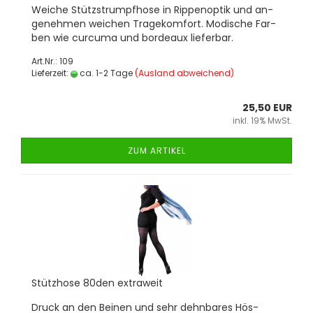
Wei­che Stütz­strumpf­ho­se in Rip­pen­op­tik und an­
ge­neh­men wei­chen Tra­ge­kom­fort. Mo­di­sche Far­
ben wie cur­cu­ma und bor­deaux lie­fer­bar.
Art.Nr.: 109
Lieferzeit:
ca. 1-2 Tage
(Ausland abweichend)
25,50 EUR
inkl. 19% MwSt.
ZUM ARTIKEL
Stütz­ho­se 80den ex­tra­weit
Druck an den Bei­nen und sehr dehn­ba­res Hös­