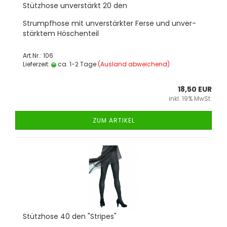
Stütz­ho­se un­ver­stärkt 20 den
Strumpf­ho­se mit un­ver­stärk­ter Ferse und un­ver­
stärk­tem Hös­chen­teil
Art.Nr.: 106
Lieferzeit:
ca. 1-2 Tage
(Ausland abweichend)
18,50 EUR
inkl. 19% MwSt.
ZUM ARTIKEL
Stütz­ho­se 40 den "Stripes"