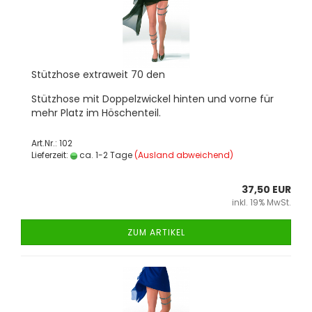
Stütz­ho­se ex­tra­weit 70 den
Stütz­ho­se mit Dop­pel­zwi­ckel hin­ten und vorne für
mehr Platz im Hös­chen­teil.
Art.Nr.: 102
Lieferzeit:
ca. 1-2 Tage
(Ausland abweichend)
37,50 EUR
inkl. 19% MwSt.
ZUM ARTIKEL