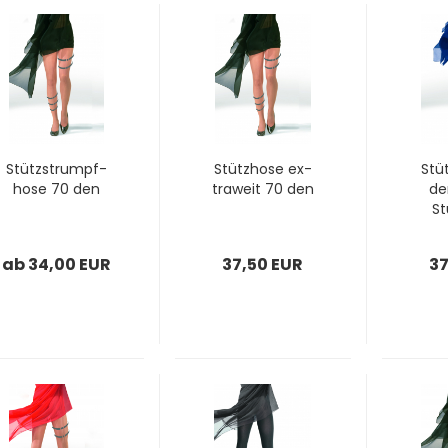
Stütz­strumpf­
Stütz­ho­se ex­
Stüt
ho­se 70 den
tra­weit 70 den
de
St
ab 34,00 EUR
37,50 EUR
37