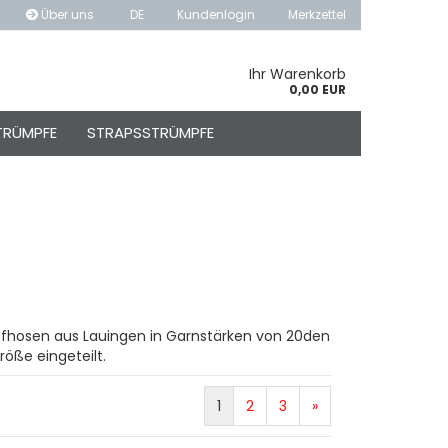
Über uns
DE
Kundenlogin
Merkzettel
hlen
Ihr Warenkorb
0,00 EUR
TRÜMPFE
STRAPSSTRÜMPFE
o erstellen
swort vergessen?
pfhosen aus Lauingen in Garnstärken von 20den
öße eingeteilt.
1
2
3
»