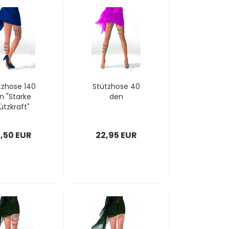
z­ho­se 140
Stütz­ho­se 40
n "Star­ke
den
ütz­kraft"
,50 EUR
22,95 EUR