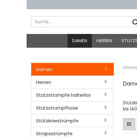
DAMEN
HERREN
STÜTZ
Startsei
Damen
Herren
Dam
Stützstrümpfe halterlos
Stützk
Stützstrumpfhose
bis 14
Stützkniestrümpfe
Strapsstrümpfe