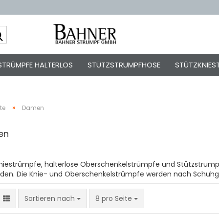
Sprache auswä
STRÜMPFE HALTERLOS
STÜTZSTRUMPFHOSE
STÜTZKNIES
»
te
Damen
en
Kont
Pas
niestrümpfe, halterlose Oberschenkelstrümpfe und Stützstrum
0den. Die Knie- und Oberschenkelstrümpfe werden nach Schuhgr
Sortieren nach
8 pro Seite