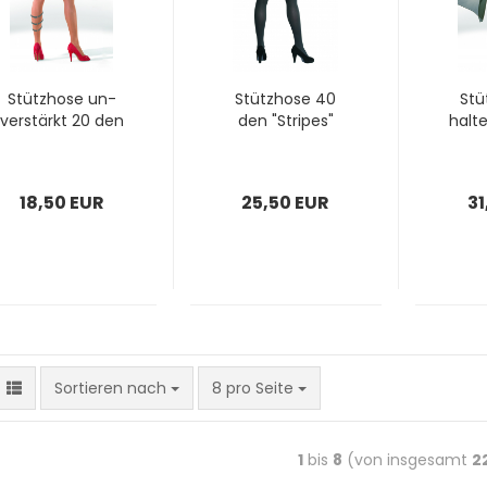
Stütz­ho­se un­
Stütz­ho­se 40
Stü
ver­stärkt 20 den
den "Stripes"
hal­t
18,50 EUR
25,50 EUR
31
Sortieren nach
8 pro Seite
1
bis
8
(von insgesamt
2