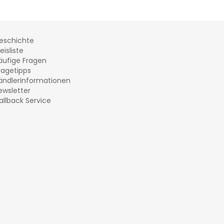
eschichte
eisliste
äufige Fragen
ragetipps
ändlerinformationen
ewsletter
allback Service