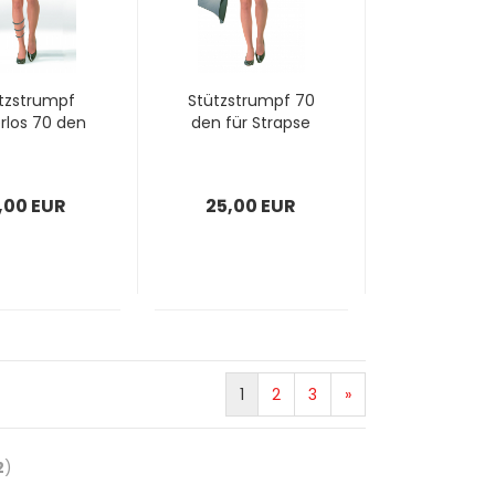
tz­strumpf
Stütz­strumpf 70
er­los 70 den
den für Strap­se
,00 EUR
25,00 EUR
1
2
3
»
2
)